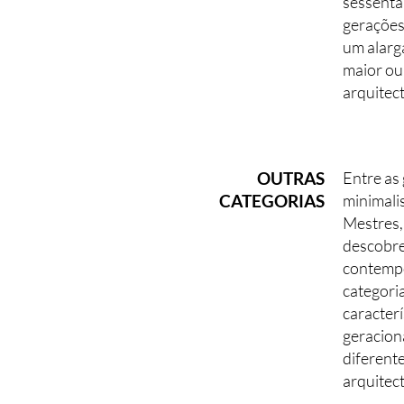
sessenta
gerações
um alarg
maior ou
arquitec
OUTRAS
Entre as
CATEGORIAS
minimali
Mestres,
descobre
contempo
categori
caracterí
geracion
diferent
arquitec