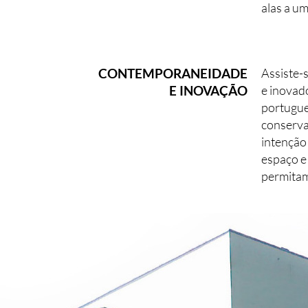
alas a um
CONTEMPORANEIDADE
Assiste-
E INOVAÇÃO
e inovad
portugue
conserva
intenção
espaço e 
permitam