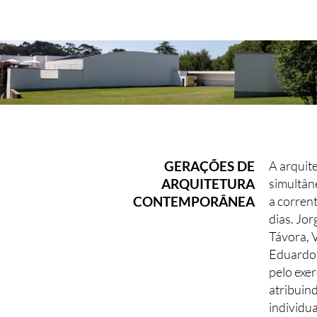
GERAÇÕES DE
A arquit
ARQUITETURA
simultân
CONTEMPORÂNEA
a corren
dias. Jo
Távora, V
Eduardo 
pelo exer
atribuin
individua