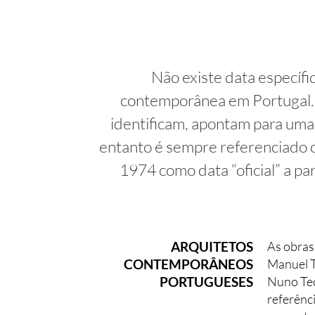
Não existe data específi
contemporânea em Portugal. O
identificam, apontam para uma
entanto é sempre referenciado o
1974 como data “oficial” a par
ARQUITETOS
As obras 
CONTEMPORÂNEOS
Manuel T
PORTUGUESES
Nuno Teo
referênc