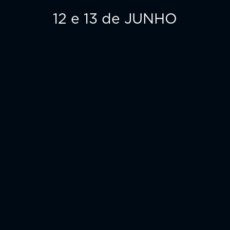
12 e 13 de JUNHO
Agenda
Artistas
Informações
Sobre
Restaurantes
Galeria
Contactos