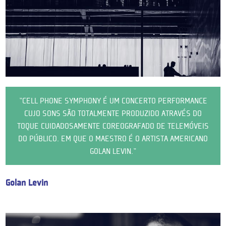
"CELL PHONE SYMPHONY É UM CONCERTO PERFORMANCE
CUJO SONS SÃO TOTALMENTE PRODUZIDO ATRAVÉS DO
TOQUE CUIDADOSAMENTE COREOGRAFADO DE TELEMÓVEIS
DO PÚBLICO. EM QUE O MAESTRO É O ARTISTA AMERICANO
GOLAN LEVIN.”
Golan Levin