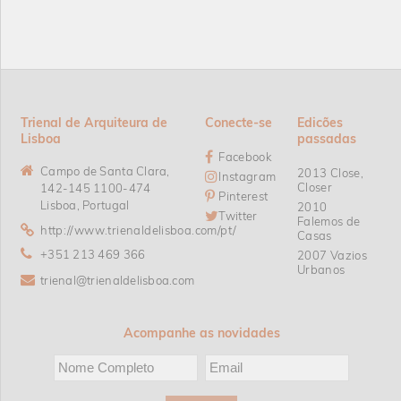
Trienal de Arquiteura de
Conecte-se
Edicões
Lisboa
passadas
Facebook
Campo de Santa Clara,
2013 Close,
Instagram
Closer
142-145 1100-474
Pinterest
Lisboa, Portugal
2010
Twitter
Falemos de
http://www.trienaldelisboa.com/pt/
Casas
+351 213 469 366
2007 Vazios
Urbanos
trienal@trienaldelisboa.com
Acompanhe as novidades