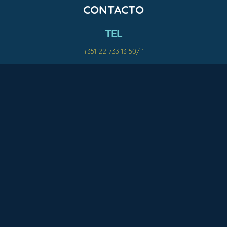
CONTACTO
TEL
+351 22 733 13 50/ 1
MAIL
office@cinanima.pt
COMO CHEGAR
MORADA
Rua 62, 251
4500-366 Espinho
Portugal
Veja mais