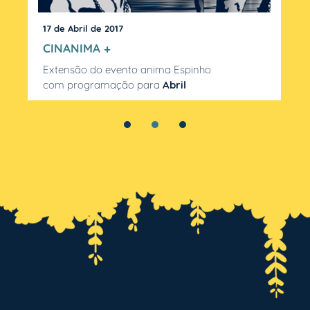
17 de Abril de 2017
2 
CINANIMA +
Ed
Extensão do evento anima Espinho
Ab
com programação para
Abril