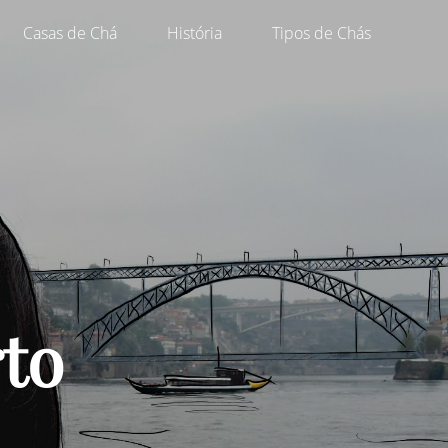
Casas de Chá
História
Tipos de Chás
to