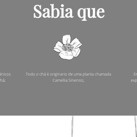
Sabia que
ánicos
Todo o chá é originario de uma planta chamada
En
há;
Camellia Sinensis;
exp