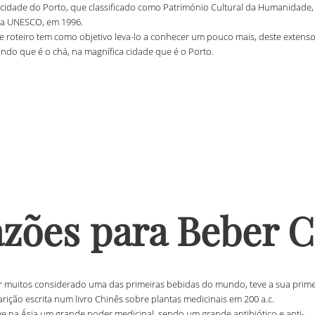
 cidade do Porto, que classificado como Património Cultural da Humanidade,
la UNESCO, em 1996.
te roteiro tem como objetivo leva-lo a conhecer um pouco mais, deste extens
ndo que é o chá, na magnífica cidade que é o Porto.
zões para Beber 
r muitos considerado uma das primeiras bebidas do mundo, teve a sua prime
rição escrita num livro Chinês sobre plantas medicinais em 200 a.c.
ve na Ásia um grande poder medicinal, sendo um grande antibiótico e anti-