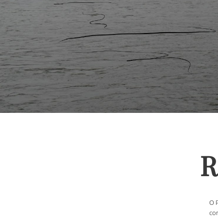
R
O P
com