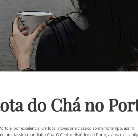
ota do Chá no Por
orto é, por excelência, um local inovador e clássico ao memo tempo, assim
o um clássico mundial, o Chá. O Centro Histórico do Porto, a área mais anti