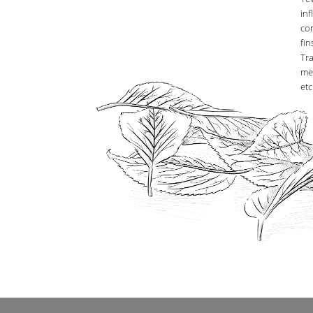
inf
co
fin
Tr
med
etc.