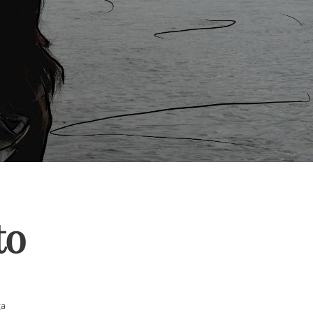
to
ga