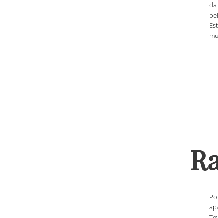
da
pe
Es
mu
Ra
Po
apa
Te