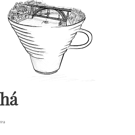
o
Chá
ira