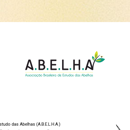
studo das Abelhas (A.B.E.L.H.A.)