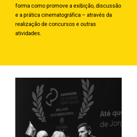
forma como promove a exibição, discussão
e a prática cinematográfica – através da
realização de concursos e outras
atividades.