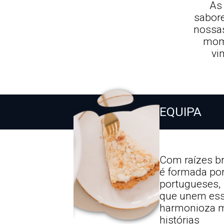
As 
sabore
nossas
mome
vi
EQUIPA
Com raízes br
é formada por 
portugueses,
que unem ess
harmonioza m
histórias