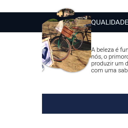
QUALIDADE
A beleza é fu
nós, o primord
produzir um d
com uma sabo