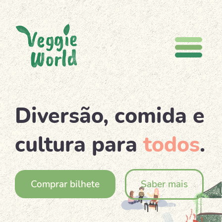
Início
Diversão, comida e
cultura para
todos
.
Sobre nós
Edições
Comprar bilhete
Saber mais
Blog