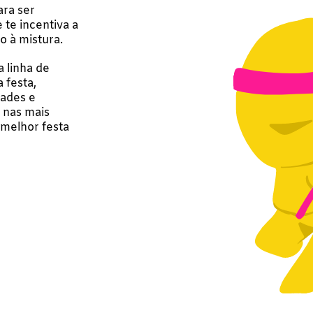
ara ser
 te incentiva a
o à mistura.
 linha de
 festa,
dades e
 nas mais
 melhor festa