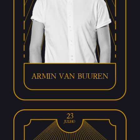
Armin van buuren
23
julho