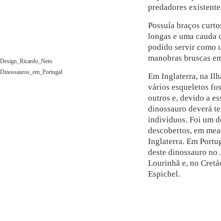
predadores existente
Possuía braços curt
longas e uma cauda c
podido servir como u
manobras bruscas em
Design_Ricardo_Neto
Dinossauros_em_Portugal
Em Inglaterra, na Il
vários esqueletos fo
outros e, devido a es
dinossauro deverá te
indivíduos. Foi um d
descobertos, em mea
Inglaterra. Em Portu
deste dinossauro no 
Lourinhã e, no Cretá
Espichel.