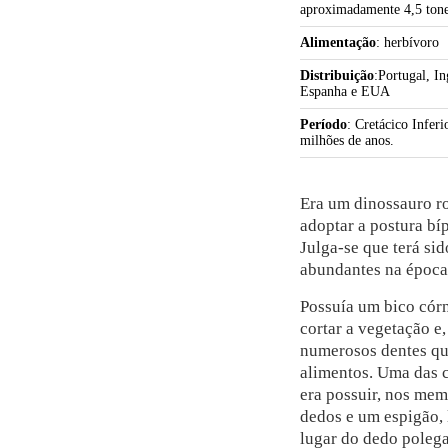
aproximadamente 4,5 tone
Alimentação
: herbívoro
Distribuição
:Portugal, In
Espanha e EUA
Período
: Cretácico Infer
milhões de anos.
Era um dinossauro r
adoptar a postura b
Julga-se que terá si
abundantes na época 
Possuía um bico cór
cortar a vegetação e,
numerosos dentes que
alimentos. Uma das c
era possuir, nos mem
dedos e um espigão,
lugar do dedo polegar