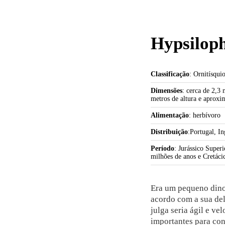
Hypsiloph
Classificação
: Ornitísqui
Dimensões
: cerca de 2,3
metros de altura e aprox
Alimentação
: herbívoro
Distribuição
:Portugal, I
Período
: Jurássico Supe
milhões de anos e Cretáci
Era um pequeno dino
acordo com a sua del
julga seria ágil e vel
importantes para con