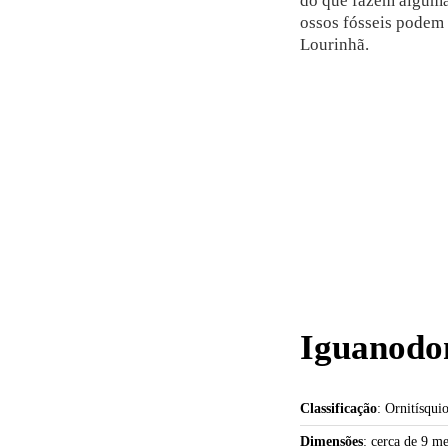
do que fazem alguma
ossos fósseis podem 
Lourinhã.
Iguanodon
Classificação
: Ornitísqui
Dimensões
: cerca de 9 m