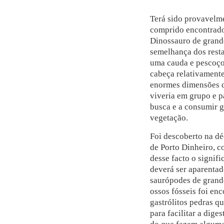
Terá sido provavelm
comprido encontrado
Dinossauro de grand
semelhança dos rest
uma cauda e pescoço
cabeça relativament
enormes dimensões d
viveria em grupo e p
busca e a consumir 
vegetação.
Foi descoberto na dé
de Porto Dinheiro, 
desse facto o signif
deverá ser aparenta
saurópodes de grand
ossos fósseis foi en
gastrólitos pedras q
para facilitar a dig