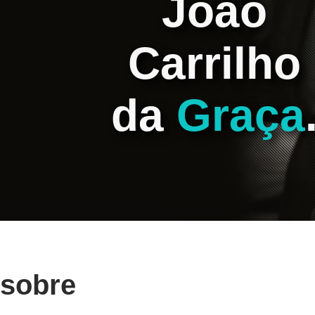
João
Carrilho
da
Graça
sobre