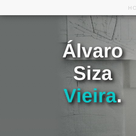
H
Álvaro
Siza
Vieira
.