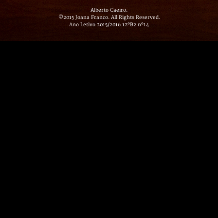
Alberto Caeiro.
©2015 Joana Franco. All Rights Reserved.
Ano Letivo 2015/2016 12ºB2 nº14