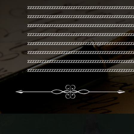
zzzzzzzzzzzzzzzzzzzzzzzzzzzzzzzzzzzzzzzzzzzz
zzzzzzzzzzzzzzzzzzzzzzzzzzzzzzzzzzzzzzzzzzzz
zzzzzzzzzzzzzzzzzzzzzzzzzzzzzzzzzzzzzzzzzzzz
zzzzzzzzzzzzzzzzzzzzzzzzzzzzzzzzzzzzzzzzzzzz
zzzzzzzzzzzzzzzzzzzzzzzzzzzzzzzzzzzzzzzzzzzz
zzzzzzzzzzzzzzzzzzzzzzzzzzzzzzzzzzzzzzzzzzzz
zzzzzzzzzzzzzzzzzzzzzzzzzzzzzzzzzzzzzzzzzzzz
zzzzzzzzzzzzzzzzzzzzzzzzzzzzzzzzzzzzzzzzzzzz