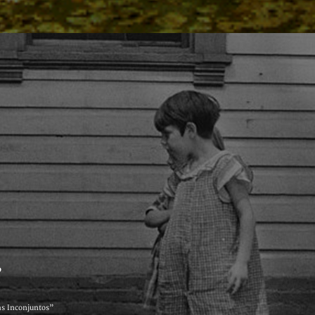
,
as Inconjuntos”