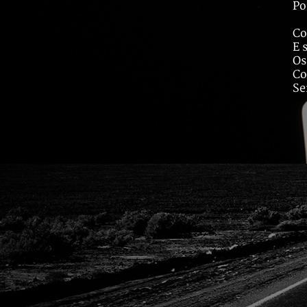
Po
Co
E 
Os
Co
Se