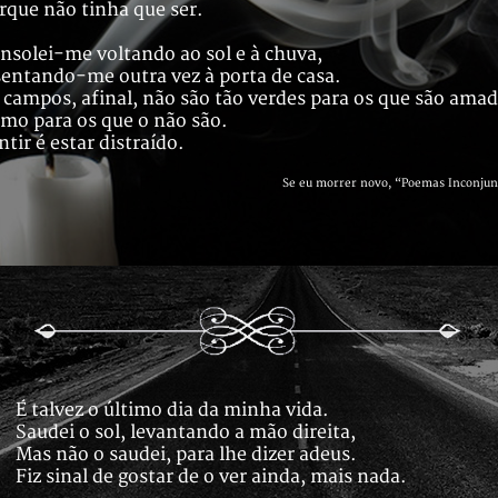
rque não tinha que ser.
nsolei-me voltando ao sol e à chuva,
sentando-me outra vez à porta de casa.
 campos, afinal, não são tão verdes para os que são ama
mo para os que o não são.
ntir é estar distraído.
Se eu morrer novo, “Poemas Inconjun
É talvez o último dia da minha vida.
Saudei o sol, levantando a mão direita,
Mas não o saudei, para lhe dizer adeus.
Fiz sinal de gostar de o ver ainda, mais nada.