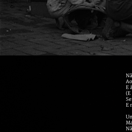
Nã
Ao
E 
(E
Se
E 
Um
Ma
Nã