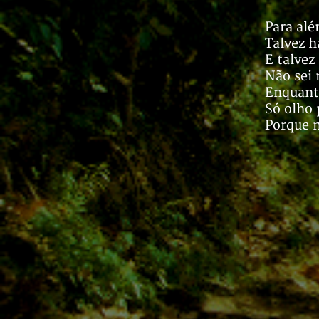
Para alé
Talvez h
E talvez
Não sei
Enquanto
Só olho 
Porque n