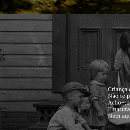
Criança 
Não te p
Acho-te 
E natura
Nem aqu