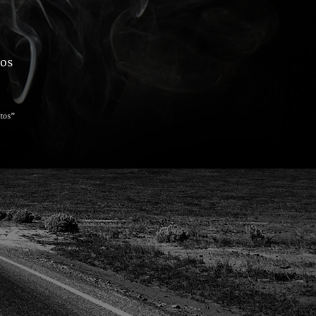
dos
tos”