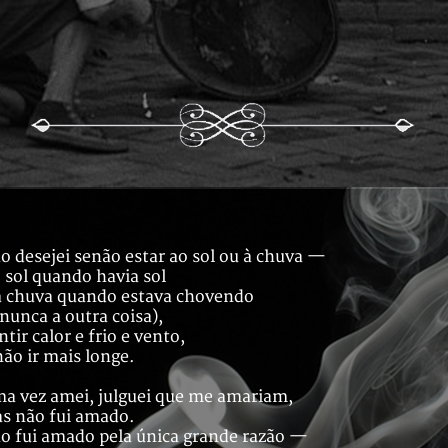
o desejei senão estar ao sol ou à chuva —
 sol quando havia sol
à chuva quando estava chovendo
 nunca a outra coisa),
ntir calor e frio e vento,
não ir mais longe.
a vez amei, julguei que me amariam,
s não fui amado.
o fui amado pela única grande razão —