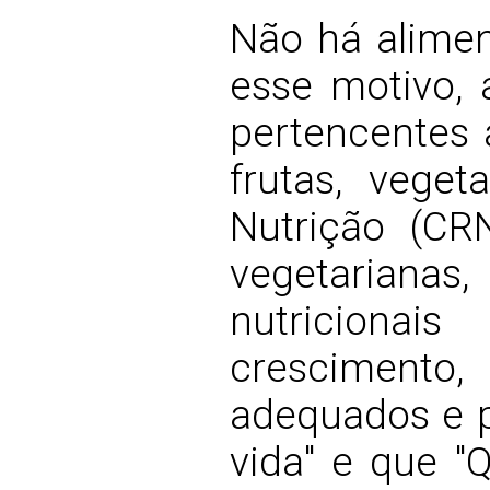
Não há alimen
esse motivo, 
pertencentes a
frutas, veget
Nutrição (CR
vegetariana
nutriciona
cresciment
adequados e p
vida" e que "