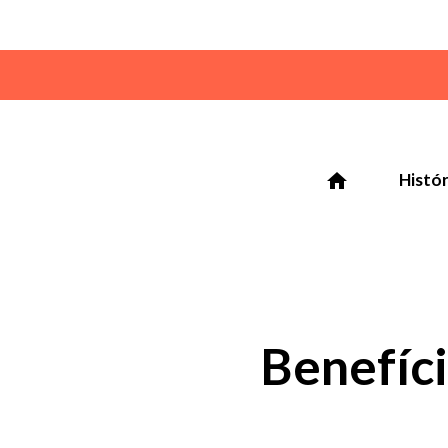
home
Histór
Benefíc