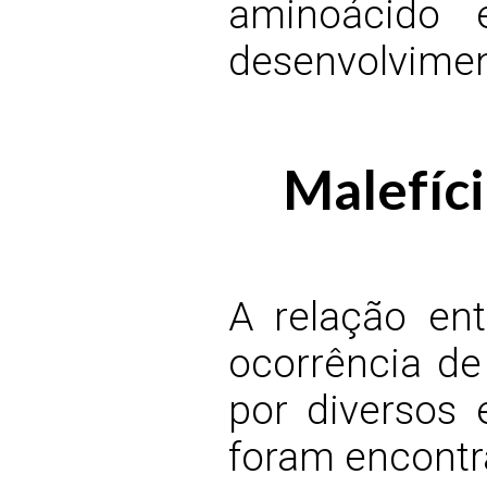
aminoácido e
desenvolvimen
Malefíc
A relação en
ocorrência de
por diversos e
foram encontra