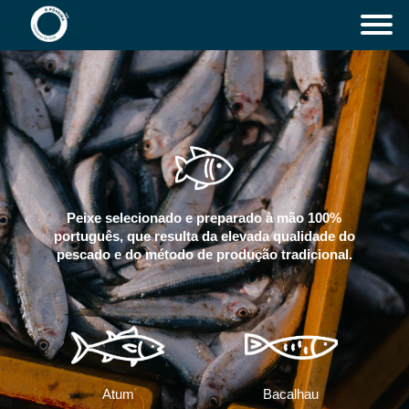
Peixe selecionado e preparado à mão 100%
português, que resulta da elevada qualidade do
pescado e do método de produção tradicional.
Atum
Bacalhau