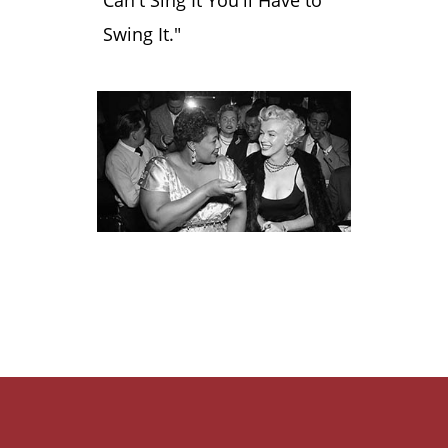
Can't Sing It You'll Have to
Swing It."