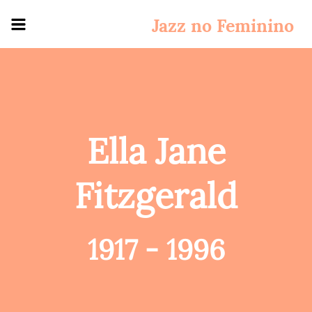
Jazz no Feminino
Início
Discografia
Artistas
Ella Jane
Ella
Fitzgerald
Fitzgerald
Nina
Simone
1917 - 1996
Diana
Krall