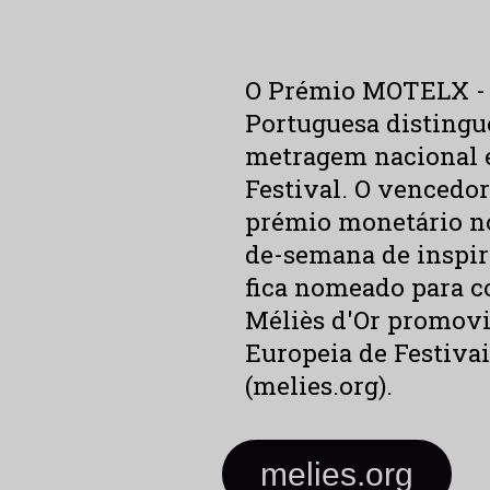
O Prémio MOTELX - 
Portuguesa distingu
metragem nacional 
Festival.
O vencedo
prémio monetário no
de-semana de inspir
fica nomeado para c
Méliès d'Or promovi
Europeia de Festiva
(melies.org).
melies.org