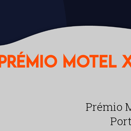
Prémio Motel 
Prémio M
Por