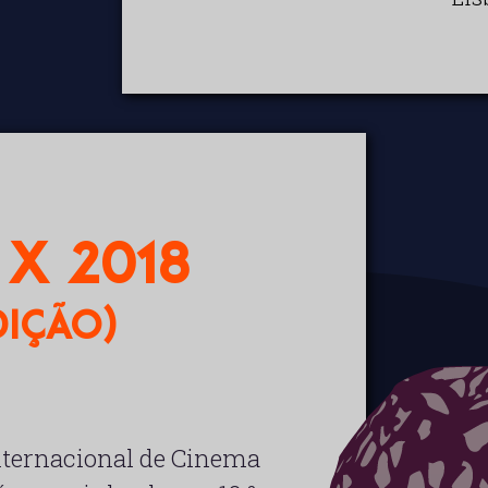
X 2018
dição)
nternacional de Cinema