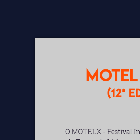
MOTEL 
(12ª E
O MOTELX - Festival I