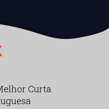
X
elhor Curta
tuguesa