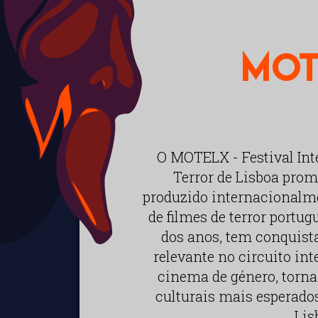
MOT
O MOTELX - Festival Int
Terror de Lisboa prom
produzido internacionalme
de filmes de terror portug
dos anos, tem conquis
relevante no circuito int
cinema de género, torn
culturais mais esperado
Lis