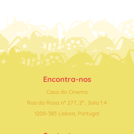
Encontra-nos
Casa do Cinema
Rua da Rosa nº 277, 2º ‚ Sala 1.4
1200-385 Lisboa, Portugal