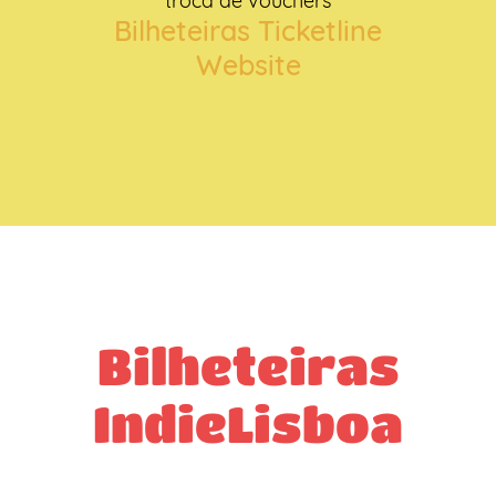
troca de vouchers
Bilheteiras Ticketline
Website
Bilheteiras
IndieLisboa