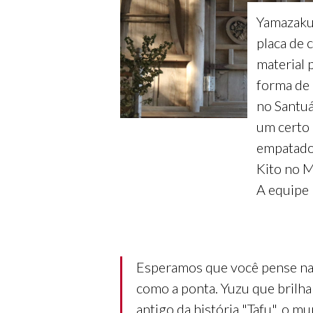
Yamazakur
placa de 
material 
forma de
no Santu
um certo 
empatado
Kito no M
A equipe 
Esperamos que você pense na 
como a ponta. Yuzu que brilha
antigo da história "Tafu", o m