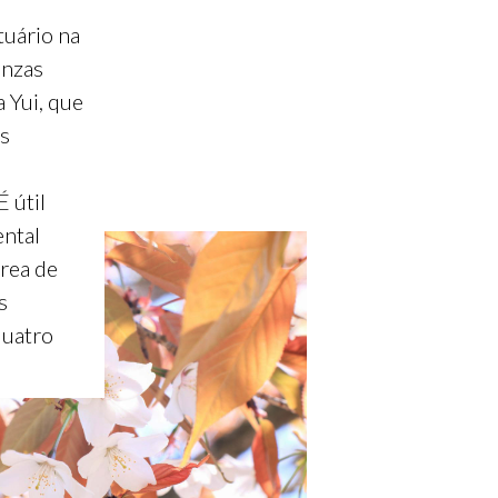
tuário na
inzas
 Yui, que
s
É útil
ental
área de
s
quatro