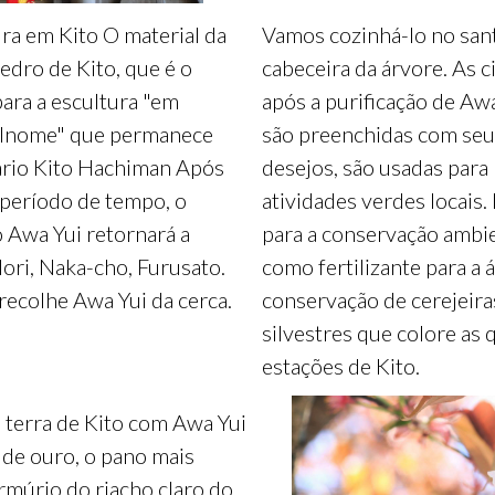
a em Kito O material da
Vamos cozinhá-lo no san
cedro de Kito, que é o
cabeceira da árvore. As c
para a escultura "em
após a purificação de Awa
 Inome" que permanece
são preenchidas com seu
ário Kito Hachiman Após
desejos, são usadas para
período de tempo, o
atividades verdes locais. 
 Awa Yui retornará a
para a conservação ambi
ori, Naka-cho, Furusato.
como fertilizante para a 
recolhe Awa Yui da cerca.
conservação de cerejeira
silvestres que colore as 
estações de Kito.
terra de Kito com Awa Yui
 de ouro, o pano mais
urmúrio do riacho claro do