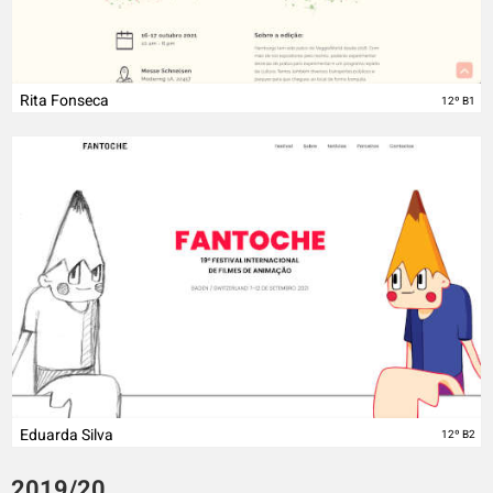
Rita Fonseca
12º B1
Eduarda Silva
12º B2
2019/20