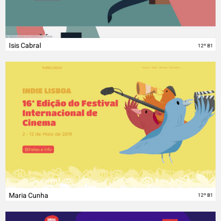
Isis Cabral
12º B1
Maria Cunha
12º B1