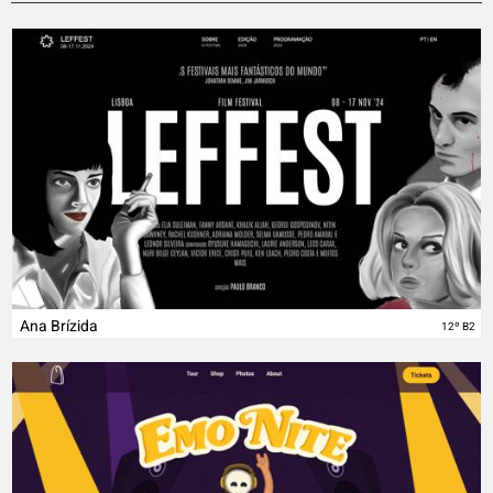
Ana Brízida
12º B2