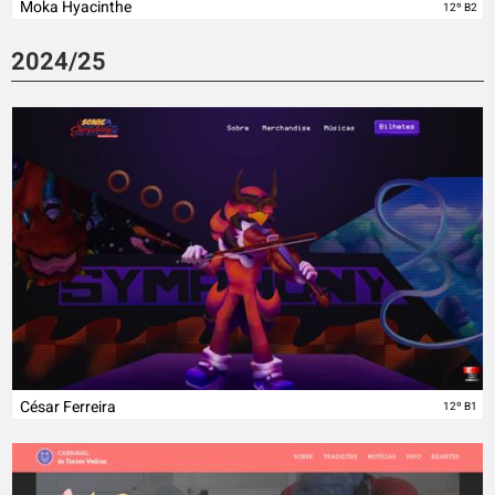
Moka Hyacinthe
12º B2
2024/25
César Ferreira
12º B1