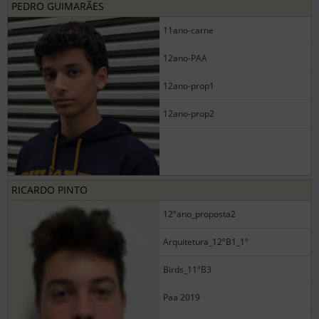
PEDRO GUIMARÃES
11ano-carne
12ano-PAA
12ano-prop1
12ano-prop2
RICARDO PINTO
12ºano_proposta2
Arquitetura_12ºB1_1º
Birds_11ºB3
Paa 2019