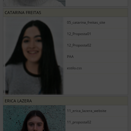
CATARINA FREITAS
05_catarina_freitas_site
12_Proposta01
12_Proposta02
PAA
estilo.css
ERICA LAZERA
11_erica_lazera_website
11_proposta02