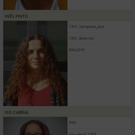
INÊS PINTO
12b1_1proposta_jazz
12b1_daterraa
PAA2019
ISIS CABRAL
PAA
isis.cabral_11B3