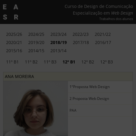
Curso de Design de Comunicação
Especialização em
Web Design
Trabalhos dos alunos
2025/26
2024/25
2023/24
2022/23
2021/22
2020/21
2019/20
2018/19
2017/18
2016/17
2015/16
2014/15
2013/14
11º B1
11º B2
11º B3
12º B1
12º B2
12º B3
ANA MOREIRA
1ºProposta Web Design
2 Proposta Web Design
PAA