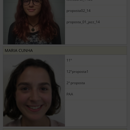
proposta02_14
proposta_01_jazz_14
MARIA CUNHA
11º
12ºproposta1
2ª proposta
PAA