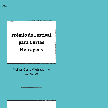
ios:
Prémio do Festival
para Curtas
Metragens
Melhor Curta-Metragem A
Concurso