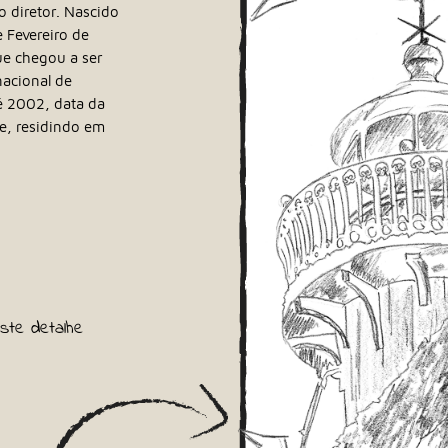
co diretor. Nascido
e Fevereiro de
ue chegou a ser
nacional de
é 2002, data da
e, residindo em
ste detalhe