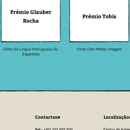
Prémio Glauber
Prémio Tobis
Rocha
Filme De Língua Portuguesa Ou
Filme Com Melhor Imagem
Espanhola
Contactos#
Localização
Tel.:
Centro de Artes
+351 233 407 200