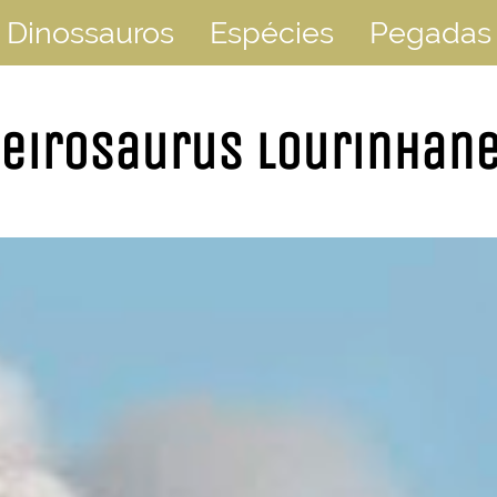
Dinossauros
Espécies
Pegadas
heirosaurus lourinhane