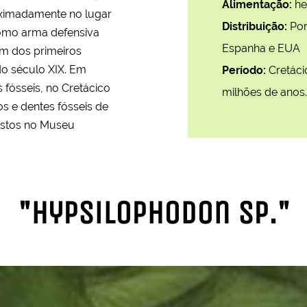
Alimentação:
he
ximadamente no lugar
Distribuição:
Por
como arma defensiva
Espanha e EUA
um dos primeiros
do século XIX. Em
Período:
Cretáci
fósseis, no Cretácico
milhões de anos.
os e dentes fósseis de
istos no Museu
"Hypsilophodon sp."