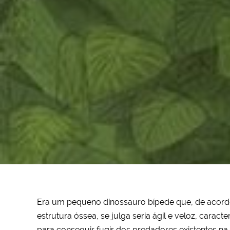
Era um pequeno dinossauro bípede que, de acord
estrutura óssea, se julga seria ágil e veloz, caracte
para conseguir fugir dos predadores existentes na