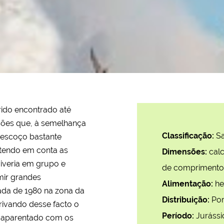
ido encontrado até
sões que, à semelhança
Classificação:
Sa
pescoço bastante
tendo em conta as
Dimensões:
calc
iveria em grupo e
de comprimento
mir grandes
Alimentação:
he
ada de 1980 na zona da
Distribuição:
Por
erivando desse facto o
Período:
Jurássi
r aparentado com os