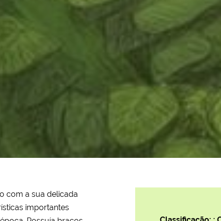
o com a sua delicada
rísticas importantes
Classificação: :
 época. Possuía braços