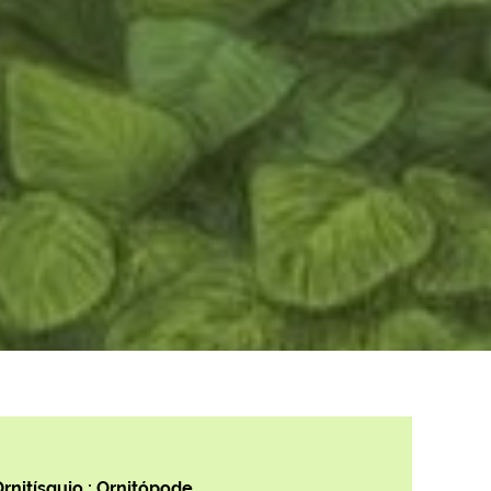
 Ornitísquio : Ornitópode