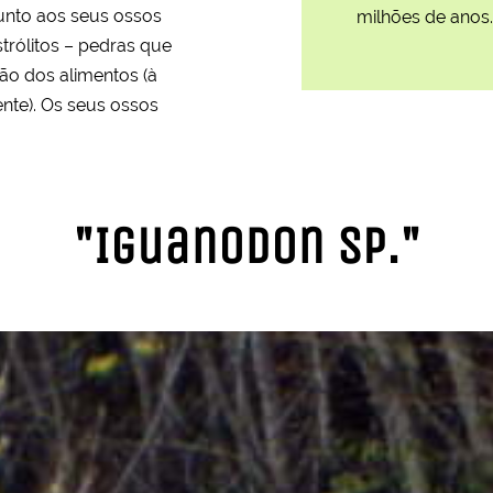
unto aos seus ossos
milhões de anos.
trólitos – pedras que
tão dos alimentos (à
te). Os seus ossos
"Iguanodon sp."