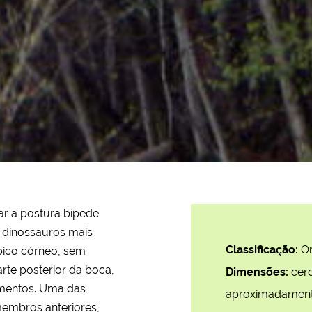
ar a postura bípede
 dinossauros mais
Classificação:
O
bico córneo, sem
rte posterior da boca,
Dimensões:
cer
imentos. Uma das
aproximadamente
 membros anteriores,