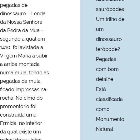
pegadas de
saurópodes
dinossauro – Lenda
Um trilho de
da Nossa Senhora
um
da Pedra da Mua -
segundo a qual em
dinossauro
1410, foi avistada a
terópode?
Virgem Maria a subir
Pegadas
a arriba montada
com bom
numa mula, tendo as
detalhe
pegadas da mula
Está
ficado impressas na
rocha. No cimo do
classificada
promontório foi
como
construída uma
Monumento
Ermida, no interior
Natural
da qual existe um