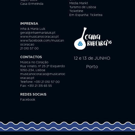
Super Bock
Media Markt
Casa Ermelinda
Turismo de Lisboa
Ticketline
Em Espanha: Ticketea
IMPRENSA
Inha & Maria Luís
geral@inhaemarialuis.pt
www.musicanocoracao.pt
www.facebook.com/musican
ocoracao
21 010 57 00
CONTACTOS
12 e 13 de JUNHO
Música no Coração
Rua Viriato, nº 25 2º Esquerdo
Porto
1050-234, Lisboa
musicanocoracao@musicanoc
oracao.pt
Telefone: +351 21 010 57 00
Fax: +351 21 315 65 55
REDES SOCIAIS
Facebook