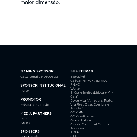
maior dimensão.
NAMING SPONSOR
BILHETEIRAS
Caixa Geral de Depósitos
Blueticket
Call Center 707 780 000
FNAC
SPONSOR INSTITUCIONAL
Worten
Porto.
El Corte Inglês (Lisboa e V. N.
Gaia)
PROMOTOR
Dolce Vita (Amadora, Porto,
Vila Real, Ovar, Coimbra e
Música no Coração
Funchal)
CC MMM
MEDIA PARTNERS
CC Mundicenter
RTP
Casino Lisboa
Antena 1
Galeria Comercial Campo
Pequeno
SPONSORS
ABEP
CTT