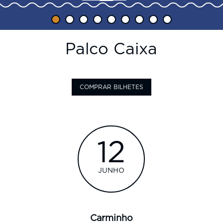
Palco Caixa
Agenda
Artistas
COMPRAR BILHETES
Informações
Sobre
Restaurantes
12
Galeria
Contactos
JUNHO
Carminho