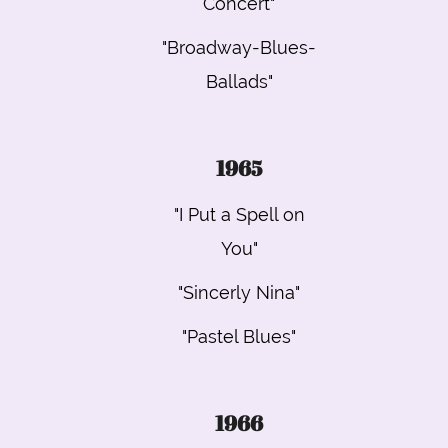
Concert"
"Broadway-Blues-
Ballads"
1965
"I Put a Spell on
You"
"Sincerly Nina"
"Pastel Blues"
1966